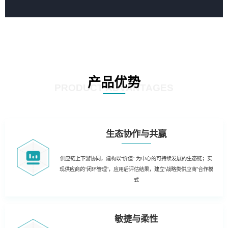
产品优势
PRODUCT ADVANTAGES
生态协作与共赢
供应链上下游协同，建构以“价值” 为中心的可持续发展的生态链；实
现供应商的“闭环管理”，应用后评估结果，建立“战略类供应商”合作模
式
敏捷与柔性