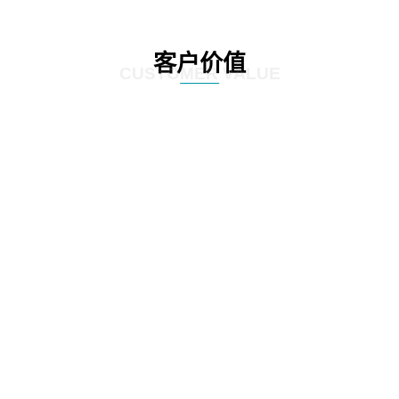
客户价值
CUSTOMER VALUE
01
优化采购流程，提高采购效率：通过应用先进的技术手段，实现了采购流程的
自动化和智能化，企业可以实时获取供应商信息、产品报价、库存情况等数
据，快速做出采购决策，缩短了采购周期，减少了人工干预和错误率。
02
降低采购成本，提升盈利能力：通过精准的数据分析和预测，帮助企业优化库
存管理和采购计划，避免了库存积压和浪费，降低了库存成本。同时，通过与
供应商建立长期稳定的合作关系，实现采购价格的优化，进一步降低了采购成
本，提升了企业的盈利能力。
03
提升采购透明度，加强合规管理：通过建立透明的采购流程和信息共享机制，
提高了采购活动的透明度，减少了腐败和违规行为的发生。同时，解决方案还
提供了合规管理功能，帮助企业规范采购行为，确保采购活动符合相关法律法