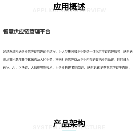
应用概述
APPLICATION OVERVIEW
智慧供应链管理平台
通过系统打通企业供应链管理的全过程，为大型集团和企业提供一体化供应链管理服务，纵向涵
盖从集团总部集中化采购及大区业务，横向打通供应商及企业内部的其他业务系统，同时融入
RPA、AI，区块链，大数据等新技术，为企业构建“横向到边、纵向到底”的智慧供应链生态圈 。
产品架构
SYSTEM ARCHITECTURE