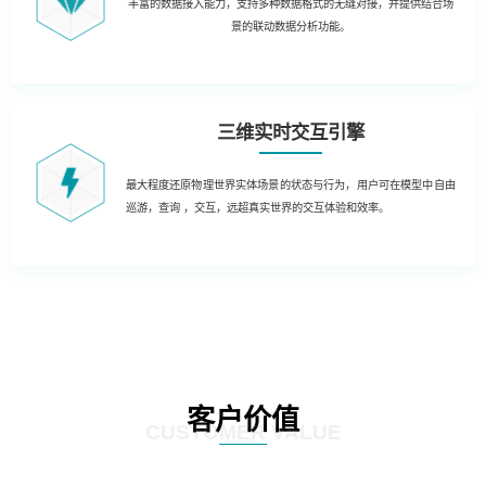
丰富的数据接入能力，支持多种数据格式的无缝对接，并提供结合场
景的联动数据分析功能。
三维实时交互引擎
最大程度还原物理世界实体场景的状态与行为，用户可在模型中自由
巡游，查询 ，交互，远超真实世界的交互体验和效率。
客户价值
CUSTOMER VALUE