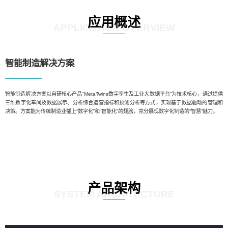
应用概述
APPLICATION OVERVIEW
智能制造解决方案
智能制造解决方案以自研核心产品“MetaTwins数字孪生及工业大数据平台”为技术核心，通过提供
三维数字化车间及数据展示、分析综合运营指标和预测分析等方式，实现基于数据驱动的管理和
决策。方案能为传统制造业插上“数字化”和“智能化”的翅膀，充分展现数字化制造的“智慧”魅力。
产品架构
SYSTEM ARCHITECTURE