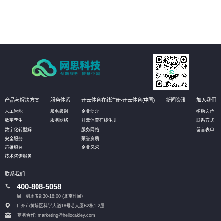
即可实现资产的有效维护；同时还可定义相应的管理阈值，系统自动预警，对
设备进行预测性维护，选择性保养和更换，大幅降低设备资产维护成本。
产品与解决方案
服务体系
开云体育在线注册-开云体育(中国)
新闻资讯
加入我们
人工智能
服务级别
企业简介
招聘岗位
数字孪生
服务网络
开云体育在线注册
联系方式
数字化转型解
服务网络
留言表单
安全服务
荣誉资质
运维服务
企业风采
技术咨询服务
联系我们
400-808-5058
周一到周五9:30-18:00 (北京时间）
广州市黄埔区科学大道18号芯大厦B2栋1-2层
商务合作: marketing@hellooakley.com