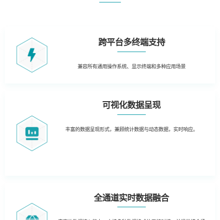
跨平台多终端支持
兼容所有通用操作系统、
显示终端和多种应用场景
可视化数据呈现
丰富的数据呈现形式，兼顾统计数据与动态数据，实时响应。
全通道实时数据融合