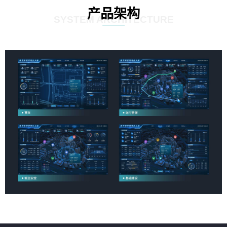
产品架构
SYSTEM ARCHITECTURE