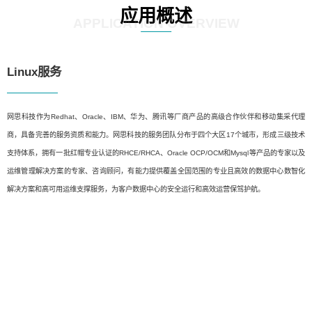
应用概述
APPLICATION OVERVIEW
Linux服务
网思科技作为Redhat、Oracle、IBM、华为、腾讯等厂商产品的高级合作伙伴和移动集采代理
商，具备完善的服务资质和能力。网思科技的服务团队分布于四个大区17个城市，形成三级技术
支持体系，拥有一批红帽专业认证的RHCE/RHCA、Oracle OCP/OCM和Mysql等产品的专家以及
运维管理解决方案的专家、咨询顾问，有能力提供覆盖全国范围的专业且高效的数据中心数智化
解决方案和高可用运维支撑服务，为客户数据中心的安全运行和高效运营保驾护航。