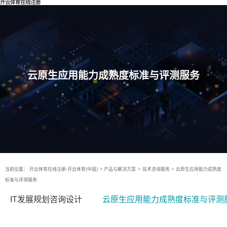
开云体育在线注册
云原生应用能力成熟度标准与评测服务
当前位置：
开云体育在线注册-开云体育(中国)
>
产品与解决方案
>
技术咨询服务
>
云原生应用能力成熟度
标准与评测服务
IT发展规划咨询设计
云原生应用能力成熟度标准与评测